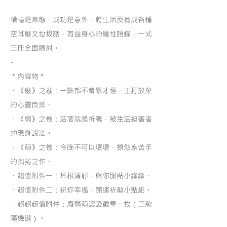
糟糕是常態，成功是意外，將生活反芻成各種
空耳廢文垃圾話，有益身心的魔性語錄，一式
三冊全面噴射。
-
＊內容物＊
・《廢》之卷：一點都不會累才怪，主打放棄
的心靈良藥。
・《弱》之卷：活著就是折騰，被生活迫害者
的現身說法。
・《萌》之卷：今晚不可以壞壞，撩慾系苦手
的拙劣之作。
・超值附件一：耳根清靜，與你服貼小綠綠。
・超值附件二：祝你幸福，開運祈願小貼紙。
・超超超值附件：廢弱萌認證徽章一枚（三款
隨機選）。