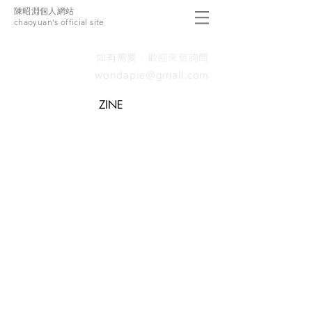
陳昭淵個人網站
chaoyuan's official site
如有需要，歡迎來信詢問
wondapie@gmail.com
ZINE