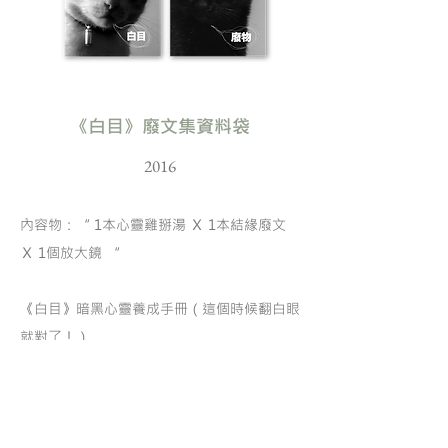
《白目》廢文集資料袋
2016
內容物：“ 1本心靈雞掰湯
Ｘ
1本結緣廢文
Ｘ
1個放大鏡 “
《白目》暗黑心靈養成手冊（這個時候翻白眼
就對了！）
《廢物》與66篇廢文結緣的親密接觸（其實
有看跟沒看都是一樣的！）
《放大鏡》名片型放大鏡（一起來放大自己的