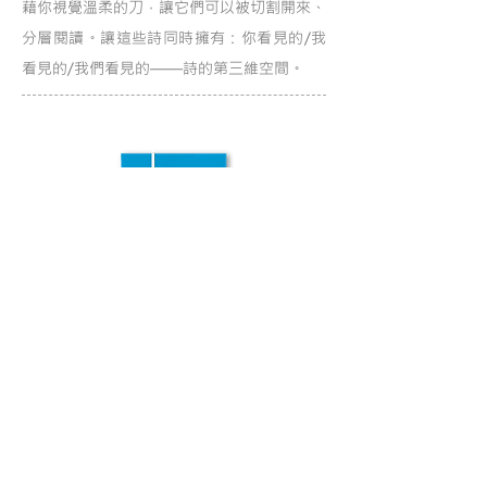
藉你視覺溫柔的刀，讓它們可以被切割開來、
分層閱讀。讓這些詩同時擁有：你看見的/我
看見的/我們看見的——詩的第三維空間。
對折再對折
2011
第一本獨立出版詩集，以重複折疊方式裝訂，
當時間不斷在皮紋上增長，我發現自己即將喪
失敏銳的觸鬚，所以在生命四分之一的時間點